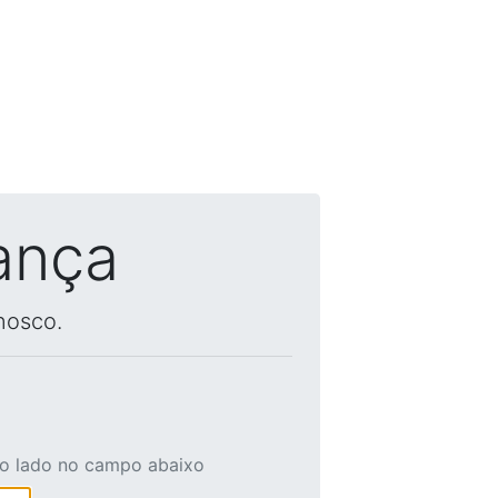
ança
nosco.
ao lado no campo abaixo