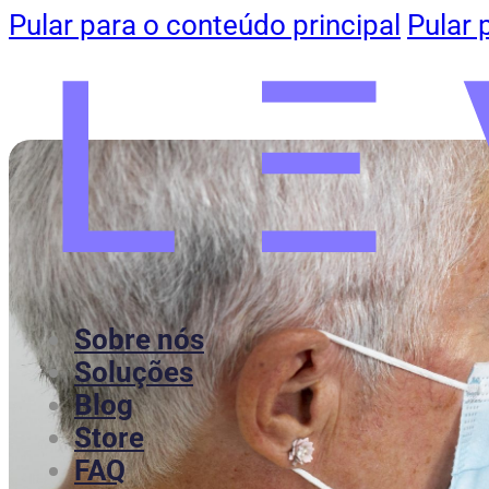
Pular para o conteúdo principal
Pular 
Sobre nós
Soluções
Blog
Store
FAQ