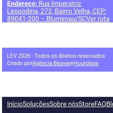
Endereço:
Rua Imperatriz
Leopodina, 272, Bairro Velha, CEP:
89041-200 – Blumenau/SC
Ver rota
LEV
2026
- Todos os direitos reservados
Criado por
Agência Beaver
e
Hourglass
Início
Soluções
Sobre nós
Store
FAQ
Bl