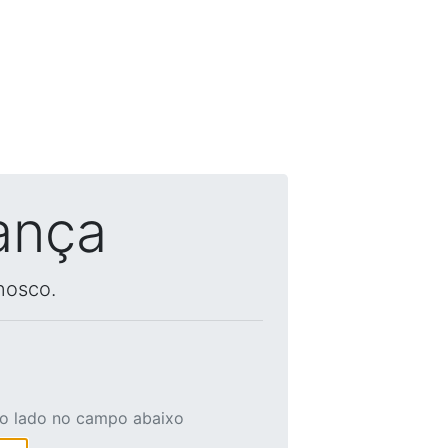
ança
nosco.
ao lado no campo abaixo